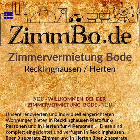
Zimmervermietung Bode
Recklinghausen / Herten
NEU -
WILLKOMMEN BEI DER
- NEU
ZIMMERVERMIETUNG BODE
Unsere renovierten und individuell eingerichteten
Wohnungen bieten in
Recklinghausen Platz für 6
Personen
und in
Herten für 4 Personen
. Diese sind
komplett eingerichtet und verfügen in
Recklinghausen
über 3 separate Zimmer
und
in
Herten über 2 separate