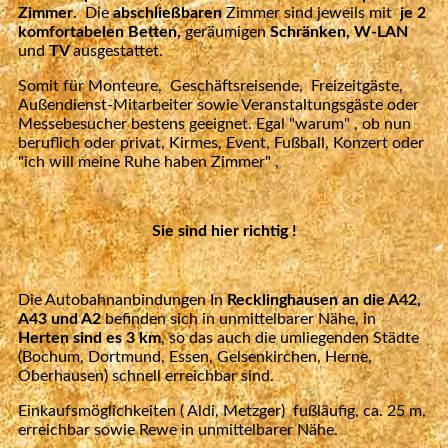
Zimmer
. Die
abschließbaren
Zimmer sind jeweils mit
je 2
komfortabelen Betten,
geräumigen
Schränken, W-LAN
und
TV
ausgestattet.
Somit für Monteure, Geschäftsreisende, Freizeitgäste,
Außendienst-Mitarbeiter sowie Veranstaltungsgäste oder
Messebesucher
bestens geeignet.
Egal "warum" , ob nun
beruflich oder privat, Kirmes, Event, Fußball, Konzert oder
"ich will meine Ruhe haben Zimmer" ,
Sie sind hier richtig !
Die Autobahnanbindungen In
Recklinghausen an die A42,
A43 und A2
befinden sich in unmittelbarer Nähe, in
Herten sind es 3 km
, so das auch die umliegenden Städte
(Bochum, Dortmund, Essen, Gelsenkirchen, Herne,
Oberhausen) schnell erreichbar sind.
Einkaufsmöglichkeiten ( Aldi, Metzger) fußläufig, ca. 25 m,
erreichbar sowie
Rewe
in unmittelbarer Nähe.